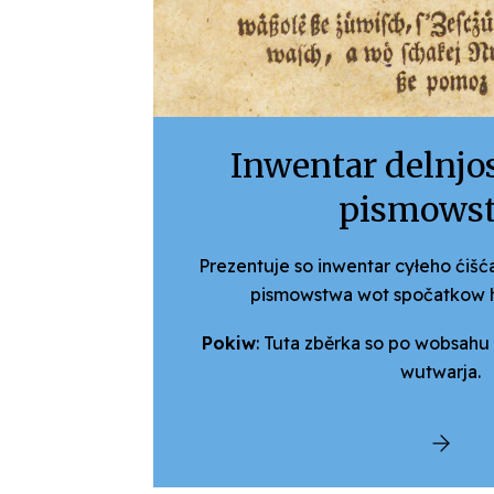
Inwentar delnjo
pismows
Prezentuje so inwentar cyłeho ćišć
pismow­stwa wot spočatkow h
Pokiw
: Tuta zběrka so po wobsahu 
wutwarja.