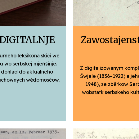
 DIGITALNJE
Zawostajens
urneho leksikona skići we
 wo serbskej mjeńšinje.
Z digitalizowanym komp
 dohlad do aktualneho
Šwjele (1836–1922) a jeh
duchownych wědomosćow.
1948), ze zběrkow Ser
wobstatk serbskeho kul