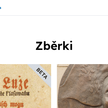
a
Zběrki
BETA