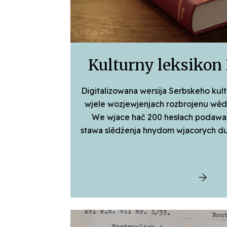
Kulturny leksikon
Digitalizowana wersija Serbskeho kult
wjele wozjewjenjach rozbrojenu wědu
We wjace hač 200 hesłach podawa
stawa slědźenja hnydom wjacorych 