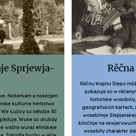
je Sprjewja-
Rěčna 
Rěčnu krajinu Slepo móž
pokazuje so w rěčanym
iwe. Nošerkam a nošerjam
historiske wosobin
onske kulturne herbstwo
geografiskich kartach, 
. We Łužicy so něhdźe 30
wosebiteje Slepjanskeje
 pěstuje. Wone so druhdy
kónčinje na sewjerowuch
nje wažny wuraz etniskeje
wosebity charakter dał
će. Tohodla buchu w lěće