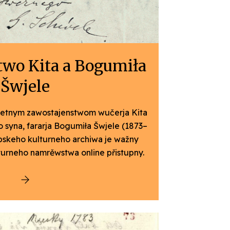
two Kita a Bogumiła
Šwjele
letnym zawostajenstwom wučerja Kita
o syna, fararja Bogumiła Šwjele (1873–
bskeho kulturneho archiwa je wažny
turneho namrěwstwa online přistupny.