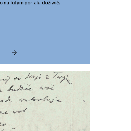
o na tutym portalu dožiwić.