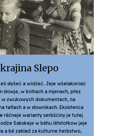
krajina Slepo
eš słyšeć a widźeć. Jeje wšelakorosć
 słowje, w knihach a mjenach, přez
y, w zwukowych dokumentach, na
na taflach a w słownikach. Eksistenca
 rěčneje warianty serbšćiny je tutej
odźe Sakskeje w běhu lětstotkow jeje
a a bě zakład za kulturne herbstwo,