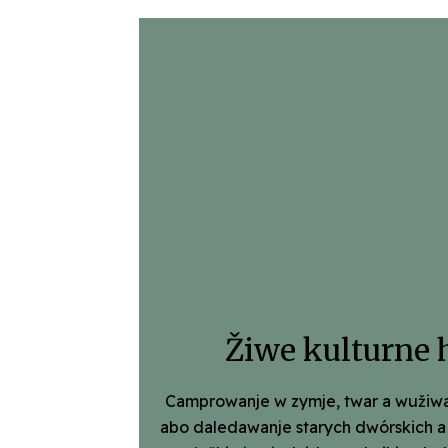
Žiwe kulturne 
Camprowanje w zymje, twar a wužiw
abo dale­dawanje starych dwórskich a