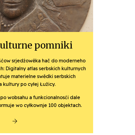
kulturne pomniki
išćow srjedźo­wěka hač do moderneho
: Digitalny atlas serbskich kulturnych
je materielne swědki serbskich
 kultury po cyłej Łužicy.
o po wobsahu a funkcionalnosći dale
formuje wo cyłkownje 100 objektach.