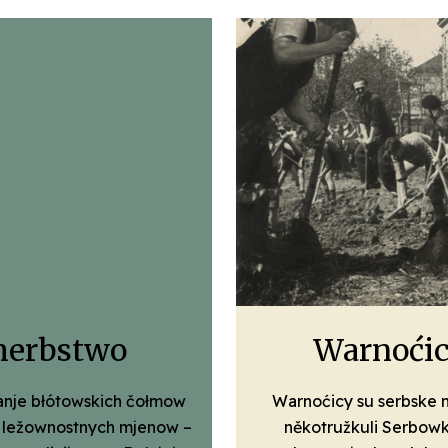
herbstwo
Warnoćic
anje błótowskich čołmow
Warnoćicy su serbske 
 ležow­nost­nych mjenow –
někotruž­kuli Serbowk