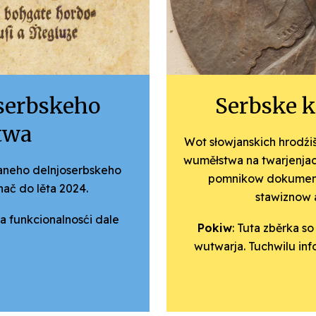
­serbskeho
Serbske 
twa
Wot słowjanskich hrodź
wuměłstwa na twarjenjach
aneho delnjo­serbskeho
pomnikow dokumentu
ač do lěta 2024.
stawiznow a
a funkcionalnosći dale
Pokiw
: Tuta zběrka s
wutwarja. Tuchwilu in