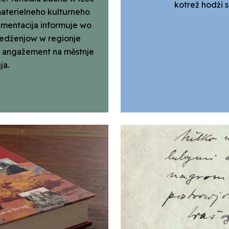
kotrež hodźi s
aterielneho kulturneho
umentacija informuje wo
jedźenjow w regionje
y angažement na městnje
ja.