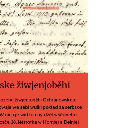
ke žiwjenjoběhi
łozene žiwjenjoběhi Ochranowskeje
waja we sebi wulki pokład za serbske
. W nich je widźomny dźěl wšědneho
osće 18. lětstotka w Hornjej a Delnjej