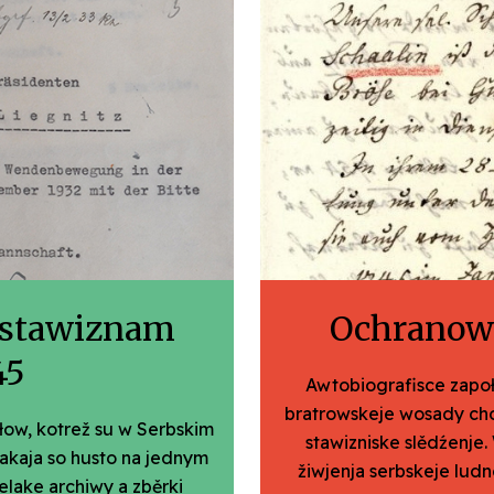
 stawiznam
Ochranows
45
Awtobiografisce zapo
bratrowskeje wosady cho
łow, kotrež su w Serbskim
stawizniske slědźenje
akaja so husto na jednym
žiwjenja serbskeje ludn
lake archiwy a zběrki