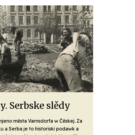
y. Serbske slědy
mjeno města Varnsdorfa w Čěskej. Za
u a Serba je to historiski podawk a