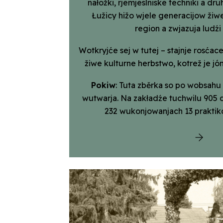
nałožki, rjemjesl­niske techniki a dru
Łužicy hižo wjele generacijow žiw
region a zwjazuja ludźi
Wotkryjće sej w tutej – stajnje rosćac
žiwe kulturne herbstwo, kotrež je jón
Pokiw
: Tuta zběrka so po wobsahu 
wutwarja. Na zakładźe tuchwilu 905
232 wukonjowanjach 13 praktik