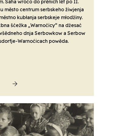
Saha wróćo do prěnich lět po II.
bu město centrum serbskeho žiwjenja
městno kubłanja serbskeje młodźiny.
učbna šćežka „Warnoćicy“ na dźesać
ze wšědneho dnja Serbowkow a Serbow
sdorfje-Warnoćicach powěda.