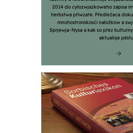
2014 do cyłozwjazkoweho zapisa im
herbstwa přiwzate. Předležaca dok
mnohostronskosći nałožkow a sw
Sprjewja-Nysa a kak so přez kulturn
aktualnje pěstu