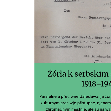
Žórła k serbskim
1918–19
Paralelne a přećiwne daledawanja žór
kulturnym archiwje přistupne, njenam
zhromadnym městnje, ale su na wše