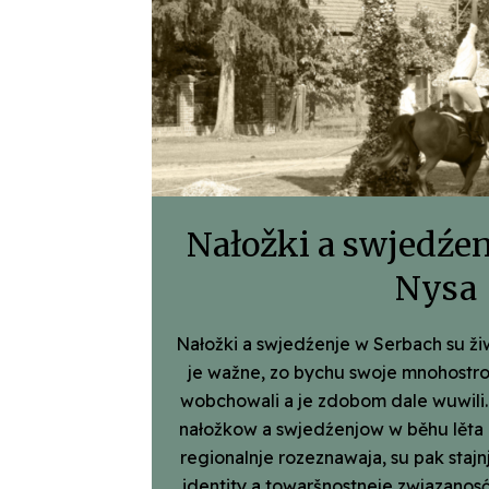
Nałožki a swjedźen
Nysa
Nałožki a swjedźenje w Serbach su ž
je wažne, zo bychu swoje mnohostr
wobchowali a je zdobom dale wuwili
nałožkow a swjedźenjow w běhu lěta
regionalnje rozeznawaja, su pak staj
identity a towaršnostneje zwjazanos