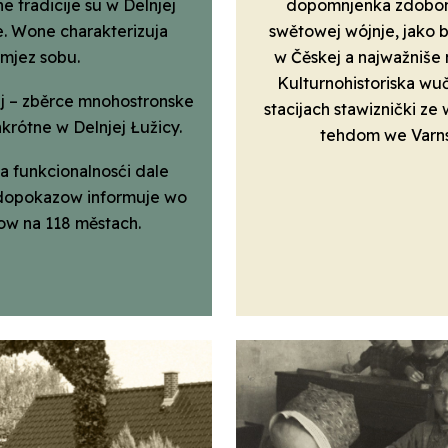
he tradicije su w Delnjej
dopomnjenka zdobom. 
e. Wone charakterizuja
swětowej wójnje, jako 
 mjez sobu.
w Čěskej a najwažniše 
Kulturno­historiska w
ej – zběrce mnoho­stronske
stacijach stawiznički 
­krótne w Delnjej Łužicy.
tehdom we Varn
a funkcionalnosći dale
 dopokazow informuje wo
ow na 118 městach.